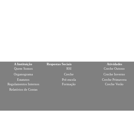
A Instituição
Respostas Sociais
Atividades
Quem Somos
RSI
Creche Outono
Organograma
Creche
Creche Inverno
Estatutos
Pré-escola
Creche Primavera
Regulamentos Internos
Formação
Creche Verão
Relatórios de Contas